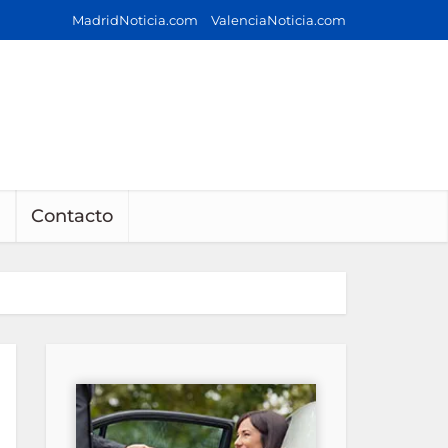
MadridNoticia.com
ValenciaNoticia.com
Contacto