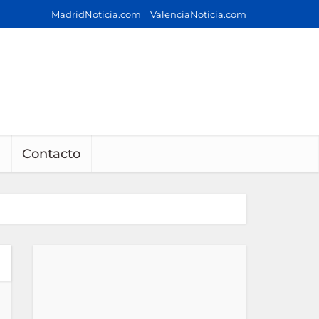
MadridNoticia.com
ValenciaNoticia.com
Contacto