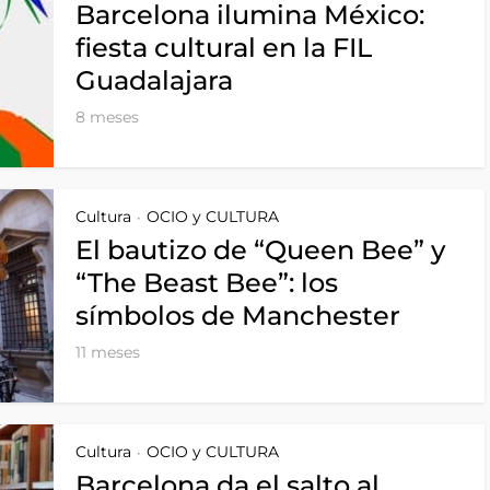
Barcelona ilumina México:
fiesta cultural en la FIL
Guadalajara
8 meses
Cultura
OCIO y CULTURA
•
El bautizo de “Queen Bee” y
“The Beast Bee”: los
símbolos de Manchester
11 meses
Cultura
OCIO y CULTURA
•
Barcelona da el salto al