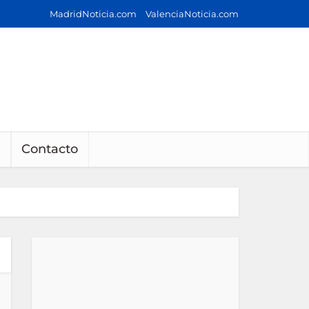
MadridNoticia.com
ValenciaNoticia.com
Contacto