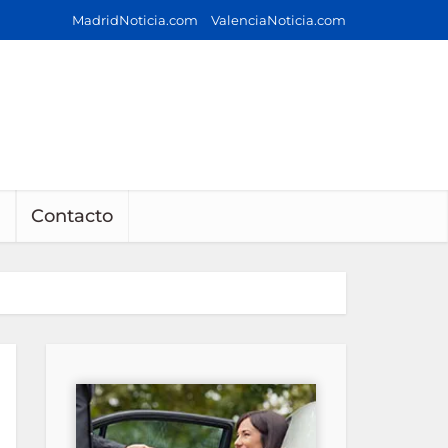
MadridNoticia.com
ValenciaNoticia.com
Contacto