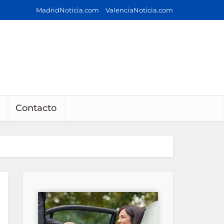
MadridNoticia.com
ValenciaNoticia.com
Contacto