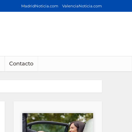
MadridNoticia.com
ValenciaNoticia.com
Contacto