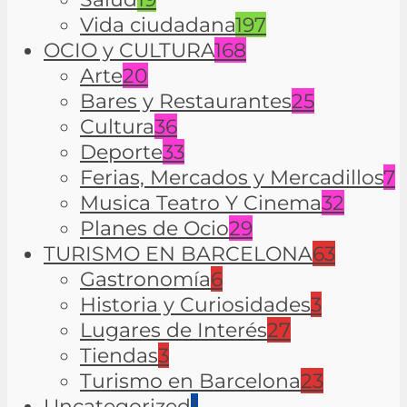
Vida ciudadana
197
OCIO y CULTURA
168
Arte
20
Bares y Restaurantes
25
Cultura
36
Deporte
33
Ferias, Mercados y Mercadillos
7
Musica Teatro Y Cinema
32
Planes de Ocio
29
TURISMO EN BARCELONA
63
Gastronomía
6
Historia y Curiosidades
3
Lugares de Interés
27
Tiendas
3
Turismo en Barcelona
23
Uncategorized
1