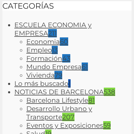
CATEGORÍAS
ESCUELA ECONOMIA y
EMPRESA
211
Economia
60
Empleo
13
Formación
43
Mundo Empresa
61
Vivienda
79
Lo más buscado
1
NOTICIAS DE BARCELONA
538
Barcelona Lifestyle
81
Desarrollo Urbano y
Transporte
207
Eventos y Exposiciones
59
Salud
19