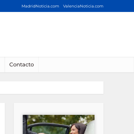
MadridNoticia.com
ValenciaNoticia.com
Contacto