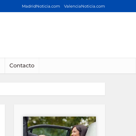
MadridNoticia.com
ValenciaNoticia.com
Contacto