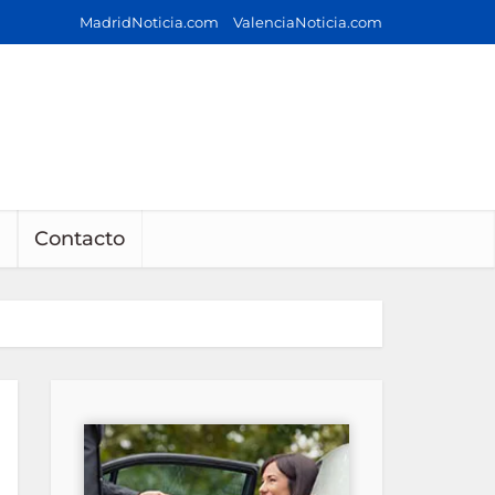
MadridNoticia.com
ValenciaNoticia.com
Contacto