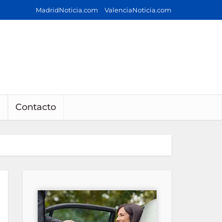
MadridNoticia.com
ValenciaNoticia.com
Contacto