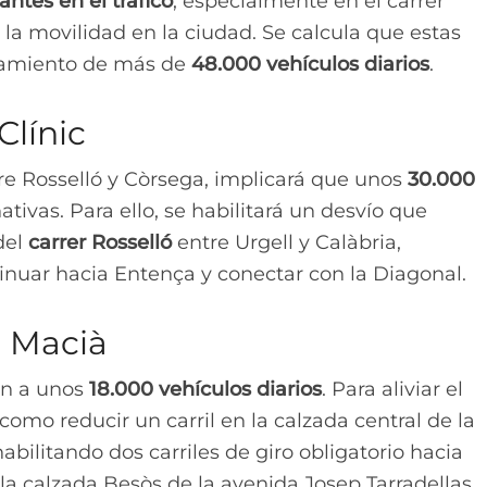
ntes en el tráfico
, especialmente en el carrer
 la movilidad en la ciudad. Se calcula que estas
azamiento de más de
48.000 vehículos diarios
.
Clínic
tre Rosselló y Còrsega, implicará que unos
30.000
tivas. Para ello, se habilitará un desvío que
del
carrer Rosselló
entre Urgell y Calàbria,
inuar hacia Entença y conectar con la Diagonal.
 Macià
án a unos
18.000 vehículos diarios
. Para aliviar el
omo reducir un carril en la calzada central de la
bilitando dos carriles de giro obligatorio hacia
la calzada Besòs de la avenida Josep Tarradellas,