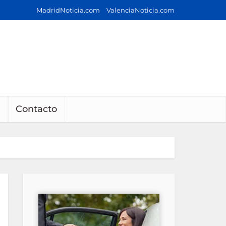
MadridNoticia.com
ValenciaNoticia.com
Contacto