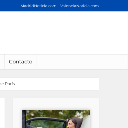
MadridNoticia.com
ValenciaNoticia.com
Contacto
de París