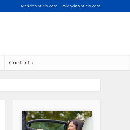
MadridNoticia.com
ValenciaNoticia.com
Contacto