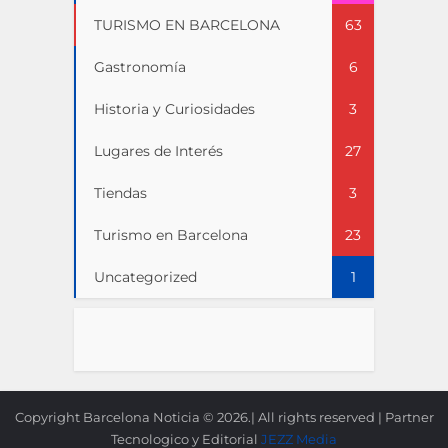
TURISMO EN BARCELONA
63
Gastronomía
6
Historia y Curiosidades
3
Lugares de Interés
27
Tiendas
3
Turismo en Barcelona
23
Uncategorized
1
Copyright Barcelona Noticia © 2026.| All rights reserved | Partner
Tecnologico y Editorial
JEZZ Media